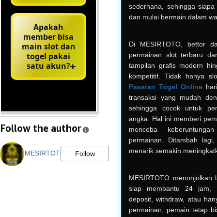
sederhana, sehingga siapa
dan mulai bermain dalam wak
Apakah
member bisa
Di MESIRTOTO, bettor dap
main slot dan
permainan slot terbaru da
togel pakai
satu akun?
tampilan grafis modern hi
kompetitif. Tidak hanya sl
Pasaran Togel Online
hari
transaksi yang mudah de
sehingga cocok untuk pe
angka. Hal ini memberi pem
Follow the author
mencoba keberuntungan
permainan. Ditambah lagi
menarik semakin meningkat
MESIRTOTO
Follow
MESIRTOTO menonjolkan la
siap membantu 24 jam, se
deposit, withdraw, atau ha
permainan, pemain tetap b