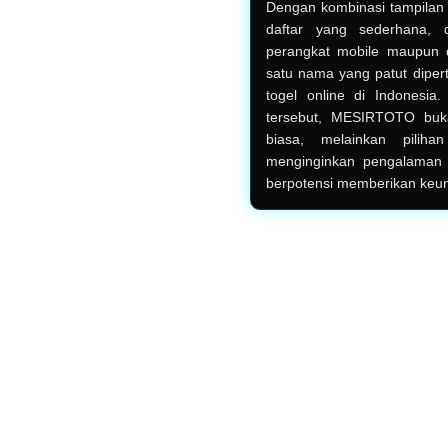
Dengan kombinasi tampilan s
daftar yang sederhana,
perangkat mobile maupun 
satu nama yang patut dipert
togel online di Indonesia
tersebut, MESIRTOTO buka
biasa, melainkan pilih
menginginkan pengalaman 
berpotensi memberikan keu