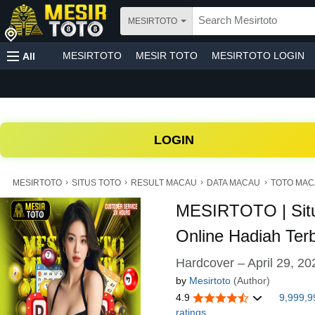
MESIRTOTO
MESIRTOTO
MESIR TOTO
MESIRTOTO LOGIN
All
TOTO MACAU
LOGIN
›
›
›
›
MESIRTOTO
SITUS TOTO
RESULT MACAU
DATA MACAU
TOTO MACA
MESIRTOTO | Situ
Online Hadiah Ter
Hardcover – April 29, 20
by
Mesirtoto
(Author)
4.9
9,999,9
ratings