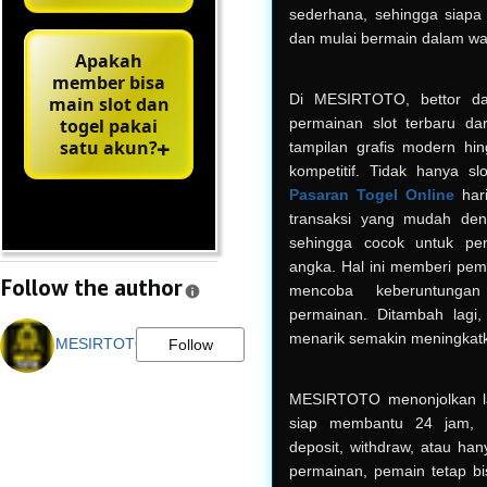
sederhana, sehingga siapa
dan mulai bermain dalam wak
Apakah
member bisa
Di MESIRTOTO, bettor dap
main slot dan
permainan slot terbaru da
togel pakai
satu akun?
tampilan grafis modern hi
kompetitif. Tidak hanya sl
Pasaran Togel Online
hari
transaksi yang mudah de
sehingga cocok untuk pe
angka. Hal ini memberi pem
Follow the author
mencoba keberuntungan
permainan. Ditambah lagi
menarik semakin meningkat
MESIRTOTO
Follow
MESIRTOTO menonjolkan la
siap membantu 24 jam, se
deposit, withdraw, atau ha
permainan, pemain tetap b