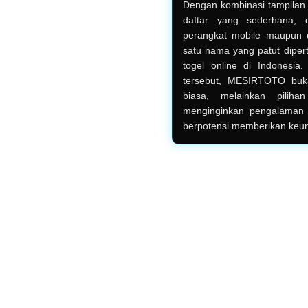
Dengan kombinasi tampilan s
daftar yang sederhana,
perangkat mobile maupun 
satu nama yang patut dipert
togel online di Indonesia
tersebut, MESIRTOTO buka
biasa, melainkan pilih
menginginkan pengalaman 
berpotensi memberikan keu